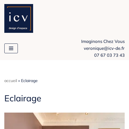
Aller
au
contenu
Imaginons Chez Vous
veronique@icv-de.fr
07 67 03 73 43
accueil
»
Eclairage
Eclairage